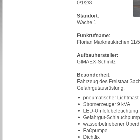
0/1/2/
3
Standort:
Wache 1
Funkrufname:
Florian Markneukirchen 11/
Aufbauhersteller:
GIMAEX-Schmitz
Besonderheit:
Fahrzeug des Freistaat Sac
Gefahrgutausrüstung.
pneumatischer Lichtmast
Stromerzeuger 9 kVA
LED-Umfeldbeleuchtung
Gefahrgut-Schlauchpum
wasserbetriebener Überdr
Faßpumpe
Dichtfix