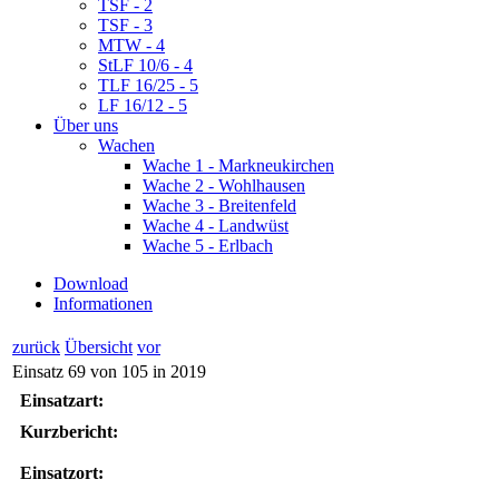
TSF - 2
TSF - 3
MTW - 4
StLF 10/6 - 4
TLF 16/25 - 5
LF 16/12 - 5
Über uns
Wachen
Wache 1 - Markneukirchen
Wache 2 - Wohlhausen
Wache 3 - Breitenfeld
Wache 4 - Landwüst
Wache 5 - Erlbach
Download
Informationen
zurück
Übersicht
vor
Einsatz 69 von 105 in 2019
Einsatzart:
Kurzbericht:
Einsatzort: