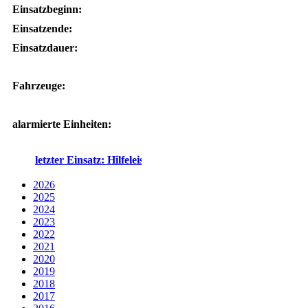
Einsatzbeginn:
Einsatzende:
Einsatzdauer:
Fahrzeuge:
alarmierte Einheiten:
letzter Einsatz: Hilfeleistung - klein - 02.08.2026 um 17:53 Uh
2026
2025
2024
2023
2022
2021
2020
2019
2018
2017