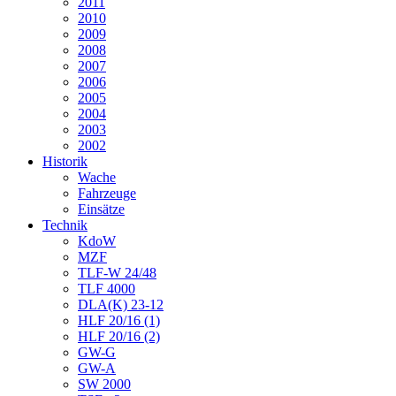
2011
2010
2009
2008
2007
2006
2005
2004
2003
2002
Historik
Wache
Fahrzeuge
Einsätze
Technik
KdoW
MZF
TLF-W 24/48
TLF 4000
DLA(K) 23-12
HLF 20/16 (1)
HLF 20/16 (2)
GW-G
GW-A
SW 2000