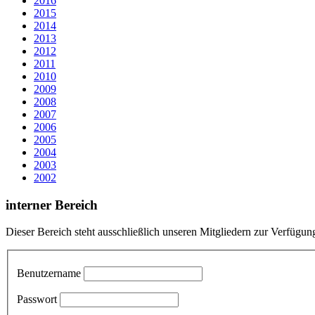
2016
2015
2014
2013
2012
2011
2010
2009
2008
2007
2006
2005
2004
2003
2002
interner Bereich
Dieser Bereich steht ausschließlich unseren Mitgliedern zur Verfügun
Benutzername
Passwort