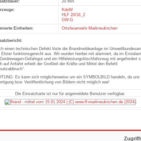
satzdauer:
20 Min.
rzeuge:
KdoW
HLF 20/16_2
GW-G
rmierte Einheiten:
Ortsfeuerwehr Markneukirchen
satzbericht:
ch einen technischen Defekt löste die Brandmeldeanlage im
Umweltbundesa
 Elster funktionsgerecht aus. Wir wurden hierbei mit alarmiert, da im Erstalar
 Gerätewagen-Gefahrgut
und ein Hilfeleistungslöschfahrzeug mit angefordert s
 auf Anfahrt erhielt der Großteil der Kräfte und Mittel den Befehl
nsatzabbruch“.
TUNG: Es kann sich möglicherweise um ein SYMBOLBILD handeln, da uns 
ertigung bzw. Veröffentlichung von Bildern nicht möglich war!
Die Einsatzkarte ist nur für angemeldete Benutzer verfügbar.
Zugriff