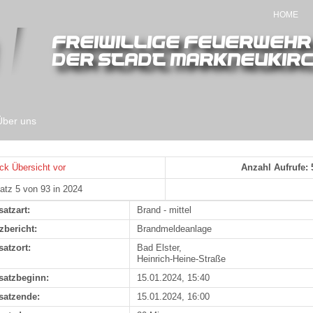
HOME
Über uns
ck
Übersicht
vor
Anzahl Aufrufe: 
atz 5 von 93 in 2024
satzart:
Brand - mittel
zbericht:
Brandmeldeanlage
satzort:
Bad Elster,
Heinrich-Heine-Straße
satzbeginn:
15.01.2024, 15:40
satzende:
15.01.2024, 16:00