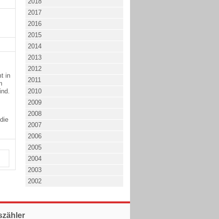
2018
2017
2016
2015
2014
2013
2012
mt
in
2011
m
ind.
2010
2009
2008
die
2007
2006
2005
2004
2003
2002
szähler