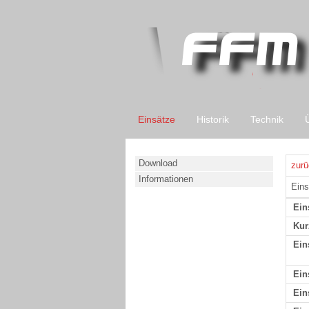
Einsätze
Historik
Technik
Download
zurü
Informationen
Eins
Ein
Kur
Ein
Ein
Ein