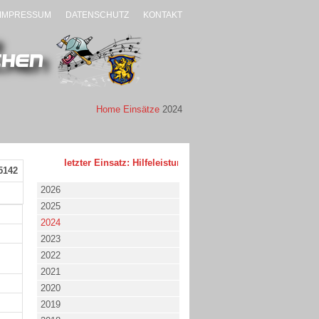
IMPRESSUM
DATENSCHUTZ
KONTAKT
Home
Einsätze
2024
letzter Einsatz: Hilfeleistung - klein - 02.08.2026 um 17:53 
5142
2026
2025
2024
2023
2022
2021
2020
2019