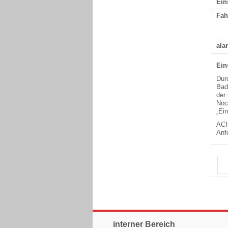
Ein
Fah
ala
Ein
Dur
Bad
der
Noch
„Ei
ACH
Anf
interner Bereich