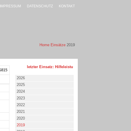
IMPRESSUM
DATENSCHUTZ
KONTAKT
Home
Einsätze
2019
letzter Einsatz: Hilfeleistung - klein - 02.08.2026 um 17:53 
6815
2026
2025
2024
2023
2022
2021
2020
2019