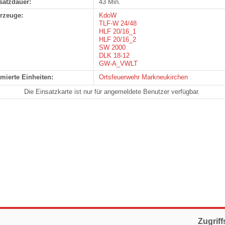
satzdauer:
43 Min.
rzeuge:
KdoW
TLF-W 24/48
HLF 20/16_1
HLF 20/16_2
SW 2000
DLK 18-12
GW-A_VWLT
rmierte Einheiten:
Ortsfeuerwehr Markneukirchen
Die Einsatzkarte ist nur für angemeldete Benutzer verfügbar.
Zugriff