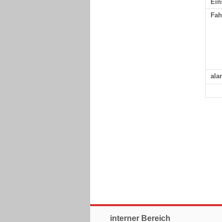
Ein
Fah
ala
interner Bereich