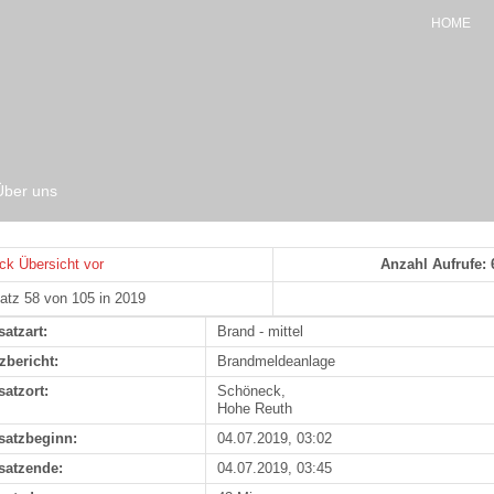
HOME
Über uns
ck
Übersicht
vor
Anzahl Aufrufe: 
atz 58 von 105 in 2019
satzart:
Brand - mittel
zbericht:
Brandmeldeanlage
satzort:
Schöneck,
Hohe Reuth
satzbeginn:
04.07.2019, 03:02
satzende:
04.07.2019, 03:45