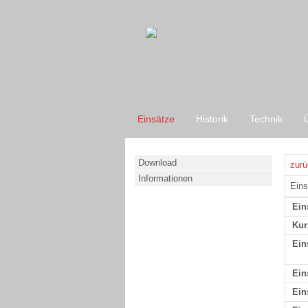
Einsätze
Historik
Technik
Download
zurü
Informationen
Eins
Ein
Kur
Ein
Ein
Ein