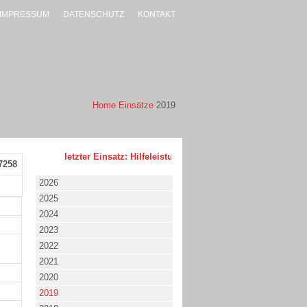
IMPRESSUM
DATENSCHUTZ
KONTAKT
Home
Einsätze
2019
letzter Einsatz: Hilfeleistung - klein - 02.08.2026 um 17:53 
7258
2026
2025
2024
2023
2022
2021
2020
2019