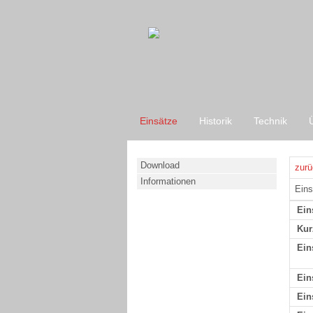
Einsätze
Historik
Technik
Download
zurü
Informationen
Eins
Ein
Kur
Ein
Ein
Ein