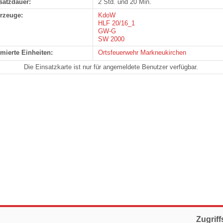
satzdauer:
2 Std. und 20 Min.
rzeuge:
KdoW
HLF 20/16_1
GW-G
SW 2000
rmierte Einheiten:
Ortsfeuerwehr Markneukirchen
Die Einsatzkarte ist nur für angemeldete Benutzer verfügbar.
Zugriff