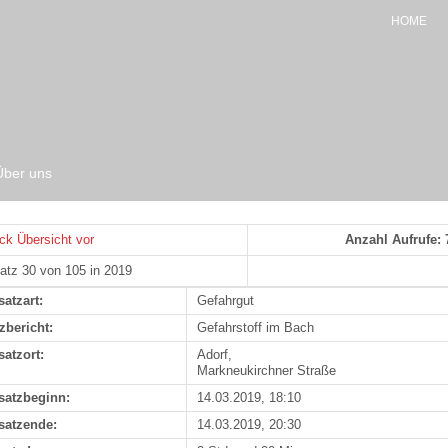
HOME
Über uns
ck
Übersicht
vor
Anzahl Aufrufe: 
atz 30 von 105 in 2019
satzart:
Gefahrgut
zbericht:
Gefahrstoff im Bach
satzort:
Adorf,
Markneukirchner Straße
satzbeginn:
14.03.2019, 18:10
satzende:
14.03.2019, 20:30