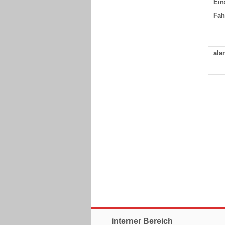
Ein
Fah
ala
interner Bereich