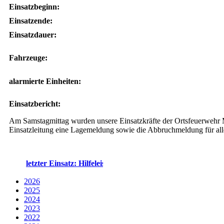
Einsatzbeginn:
Einsatzende:
Einsatzdauer:
Fahrzeuge:
alarmierte Einheiten:
Einsatzbericht:
Am Samstagmittag wurden unsere Einsatzkräfte der Ortsfeuerwehr M
Einsatzleitung eine Lagemeldung sowie die Abbruchmeldung für alle
letzter Einsatz: Hilfeleistung - klein - 02.08.2026 um 17:53 U
2026
2025
2024
2023
2022