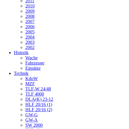
2011
2010
2009
2008
2007
2006
2005
2004
2003
2002
Historik
Wache
Fahrzeuge
Einsätze
Technik
KdoW
MZF
TLF-W 24/48
TLF 4000
DLA(K) 23-12
HLF 20/16 (1)
HLF 20/16 (2)
GW-G
GW-A
SW 2000