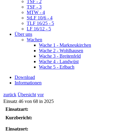
TSF - 2
TSF - 3
MTW - 4
StLF 10/6 - 4
TLF 16/25 - 5
LF 16/12 - 5
Über uns
Wachen
Wache 1 - Markneukirchen
Wache 2 - Wohlhausen
Wache 3 - Breitenfeld
Wache 4 - Landwüst
Wache 5 - Erlbach
Download
Informationen
zurück
Übersicht
vor
Einsatz 46 von 68 in 2025
Einsatzart:
Kurzbericht:
Einsatzort: