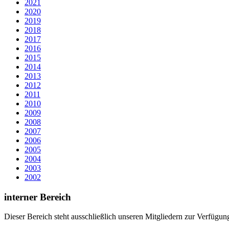
2021
2020
2019
2018
2017
2016
2015
2014
2013
2012
2011
2010
2009
2008
2007
2006
2005
2004
2003
2002
interner Bereich
Dieser Bereich steht ausschließlich unseren Mitgliedern zur Verfügun