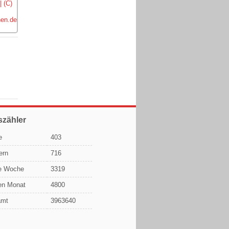
szähler
e
403
ern
716
e Woche
3319
en Monat
4800
amt
3963640