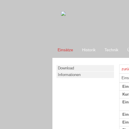
Einsätze
Historik
Technik
Download
zurü
Informationen
Eins
Ein
Kur
Ein
Ein
Ein