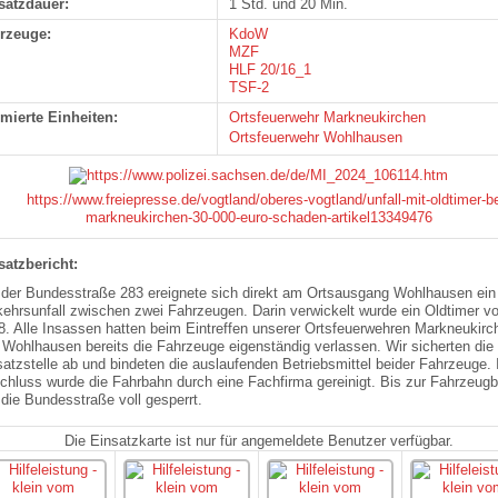
satzdauer:
1 Std. und 20 Min.
rzeuge:
KdoW
MZF
HLF 20/16_1
TSF-2
rmierte Einheiten:
Ortsfeuerwehr Markneukirchen
Ortsfeuerwehr Wohlhausen
satzbericht:
 der Bundesstraße 283 ereignete sich direkt am Ortsausgang
Wohlhausen
ein
kehrsunfall zwischen zwei Fahrzeugen. Darin verwickelt wurde ein Oldtimer v
8. Alle Insassen hatten beim E
intreffen
unserer Ortsfeuerwehren Markneukirc
d
Wohlhausen
bereits die Fahrzeuge
eigenständig
verlassen. Wir sicherten die
satzstelle ab und
bindeten
die auslaufenden Betriebsmittel beider Fahrzeuge.
chluss wurde die Fahrbahn durch eine Fachfirma gereinigt.
Bis
zur Fahrzeugb
 die Bundesstraße voll gesperrt.
Die Einsatzkarte ist nur für angemeldete Benutzer verfügbar.