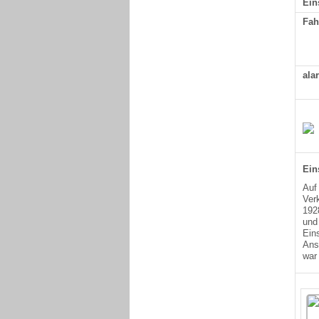
Ein
Fah
ala
Ein
Auf
Ver
192
un
Ein
Ans
war