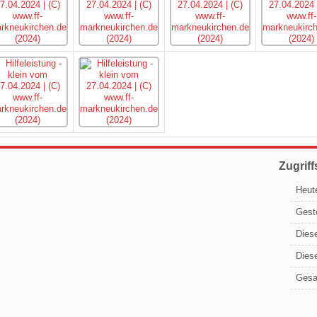
Zugriff
Heut
Gest
Dies
Dies
Ges