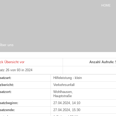
HOME
Über uns
ck
Übersicht
vor
Anzahl Aufrufe: 
atz 26 von 93 in 2024
satzart:
Hilfeleistung - klein
zbericht:
Verkehrsunfall
satzort:
Wohlhausen,
Hauptstraße
satzbeginn:
27.04.2024, 14:10
satzende:
27.04.2024, 15:30