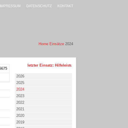
IMPRESSUM
DATENSCHUTZ
KONTAKT
Home
Einsätze
2024
letzter Einsatz: Hilfeleistung - klein - 02.08.2026 um 17:53 
5675
2026
2025
2024
2023
2022
2021
2020
2019